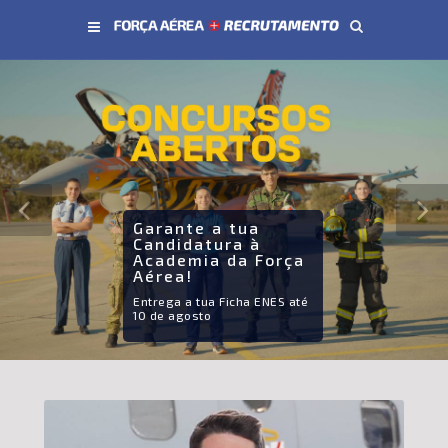
Conteúdo principal
Garante a tua
Candidatura à
Academia da Força
Aérea!
Entrega a tua Ficha ENES até
10 de agosto