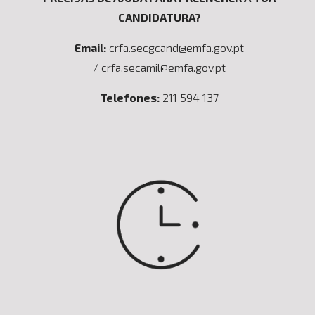
CANDIDATURA?
Email:
crfa.secgcand@emfa.gov.pt
/ crfa.secamil@emfa.gov.pt
Telefones:
211 594 137