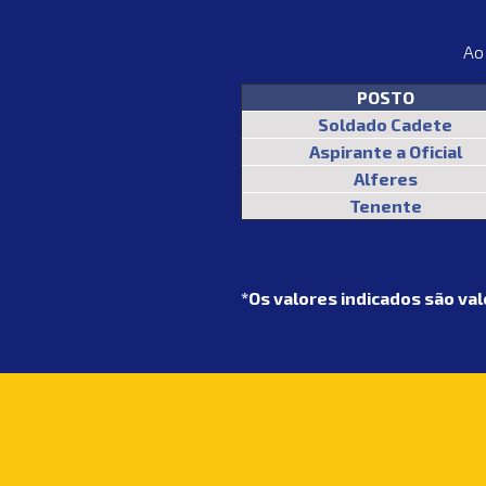
Ao 
POSTO
Soldado Cadete
Aspirante a Oficial
Alferes
Tenente
*Os valores indicados são val