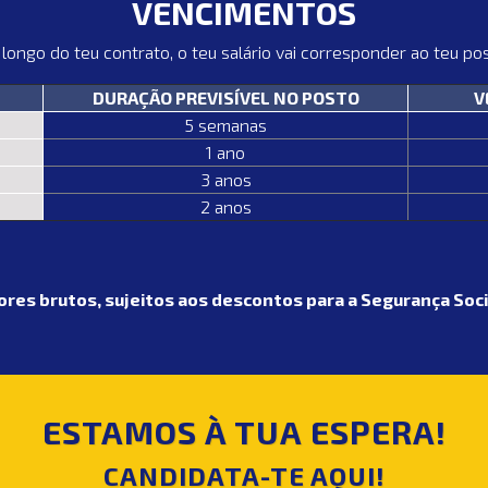
VENCIMENTOS
longo do teu contrato, o teu salário vai corresponder ao teu pos
DURAÇÃO PREVISÍVEL NO POSTO
V
5 semanas
1 ano
3 anos
2 anos
ores brutos, sujeitos aos descontos para a Segurança Soci
ESTAMOS À TUA ESPERA!
CANDIDATA-TE
AQUI!