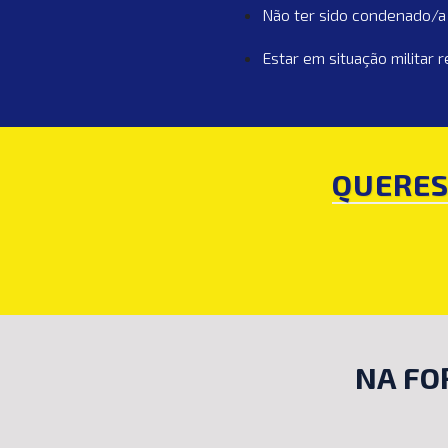
Não ter sido condenado/a 
Estar em situação militar r
QUERES
NA FO