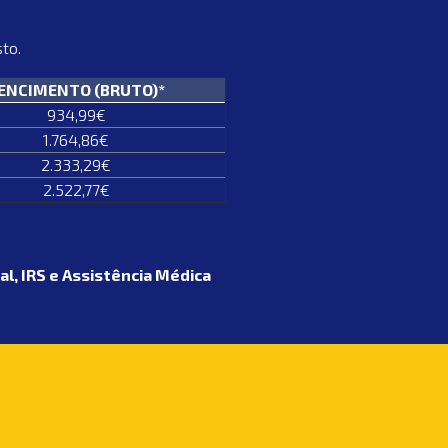
to.
ENCIM
ENTO (BRUTO)*
934,99€
1.764,86€
2.333,29€
2.522,77€
al, IRS e Assistência Médica